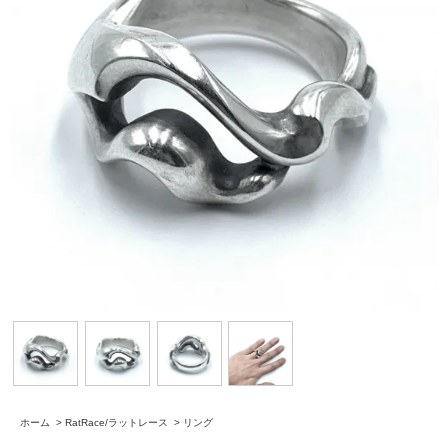
ホーム
>
RatRace/ラットレース
>
リング