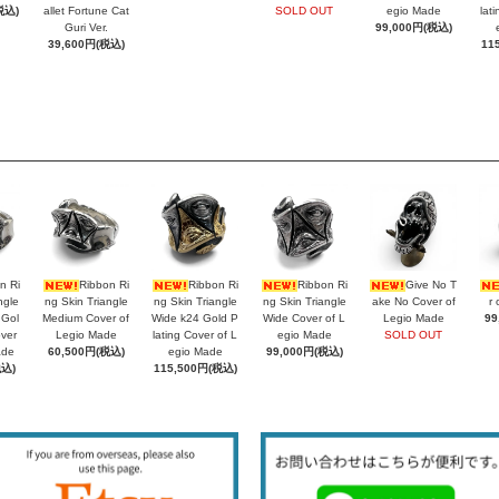
税込)
allet Fortune Cat
SOLD OUT
egio Made
lat
Guri Ver.
99,000円(税込)
39,600円(税込)
11
n Ri
Ribbon Ri
Ribbon Ri
Ribbon Ri
Give No T
ngle
ng Skin Triangle
ng Skin Triangle
ng Skin Triangle
ake No Cover of
r 
 Gol
Medium Cover of
Wide k24 Gold P
Wide Cover of L
Legio Made
99
over
Legio Made
lating Cover of L
egio Made
SOLD OUT
ade
60,500円(税込)
egio Made
99,000円(税込)
税込)
115,500円(税込)