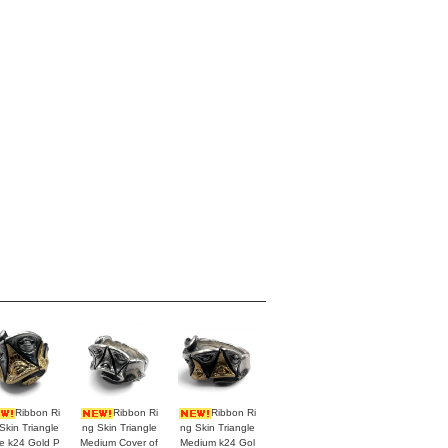
Ribbon Ri
Ribbon Ri
Ribbon Ri
Skin Triangle
ng Skin Triangle
ng Skin Triangle
e k24 Gold P
Medium Cover of
Medium k24 Gol