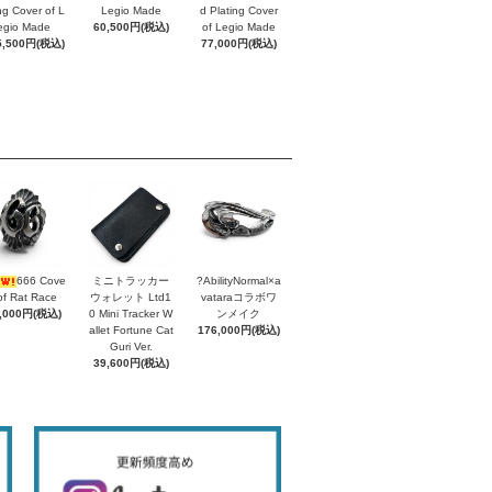
ing Cover of L
Legio Made
d Plating Cover
egio Made
60,500円(税込)
of Legio Made
5,500円(税込)
77,000円(税込)
666 Cove
ミニトラッカー
?AbilityNormal×a
of Rat Race
ウォレット Ltd1
vataraコラボワ
,000円(税込)
0 Mini Tracker W
ンメイク
allet Fortune Cat
176,000円(税込)
Guri Ver.
39,600円(税込)