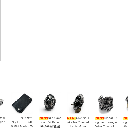
mal×
ミニトラッカー
666 Cove
Give No T
Ribbon Ri
ラボワ
ウォレット Ltd1
r of Rat Race
ake No Cover of
ng Skin Triangle
ng 
0 Mini Tracker W
99,000円(税込)
Legio Made
Wide Cover of L
Wid