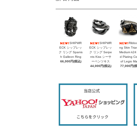
SHIPWR
SHIPWR
Ribbo
ECK シップレッ
ECK シップレッ
ng Skin Tria
ク リング Spanis
ク リング Serpe
Medium k24
h Galleon Ring
nts Kiss シーサ
d Plating C
66,000円(税込)
ーペンツキス
of Legio M
44,000円(税込)
77,000円(