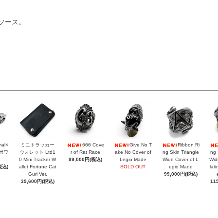
ソース。
mal×
ミニトラッカー
666 Cove
Give No T
Ribbon Ri
ラボワ
ウォレット Ltd1
r of Rat Race
ake No Cover of
ng Skin Triangle
ng 
0 Mini Tracker W
99,000円(税込)
Legio Made
Wide Cover of L
Wid
税込)
allet Fortune Cat
SOLD OUT
egio Made
lat
Guri Ver.
99,000円(税込)
39,600円(税込)
11