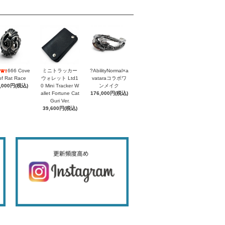
666 Cove
ミニトラッカー
?AbilityNormal×a
of Rat Race
ウォレット Ltd1
vataraコラボワ
,000円(税込)
0 Mini Tracker W
ンメイク
allet Fortune Cat
176,000円(税込)
Guri Ver.
39,600円(税込)