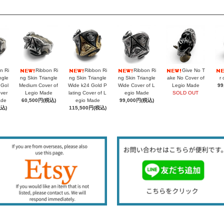
n Ri
Ribbon Ri
Ribbon Ri
Ribbon Ri
Give No T
ngle
ng Skin Triangle
ng Skin Triangle
ng Skin Triangle
ake No Cover of
r 
 Gol
Medium Cover of
Wide k24 Gold P
Wide Cover of L
Legio Made
99
over
Legio Made
lating Cover of L
egio Made
SOLD OUT
ade
60,500円(税込)
egio Made
99,000円(税込)
税込)
115,500円(税込)