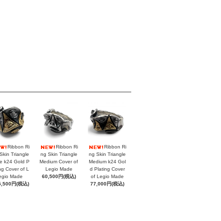
Ribbon Ri
Ribbon Ri
Ribbon Ri
Skin Triangle
ng Skin Triangle
ng Skin Triangle
e k24 Gold P
Medium Cover of
Medium k24 Gol
ing Cover of L
Legio Made
d Plating Cover
egio Made
60,500円(税込)
of Legio Made
5,500円(税込)
77,000円(税込)