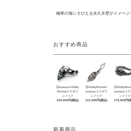
極寒の海にそびえる永久氷壁がイメージ
おすすめ商品
③avatara×Ability
③AbilityNormal×
⑤AbilityNor
Normalコラボワ
avataraコラボワ
avataraコ
ンメイク
ンメイク
ンメイク
220,000円(税込)
121,000円(税込)
176,000円(
新着商品