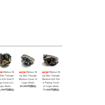
Ribbon Ri
Ribbon Ri
Ribbon Ri
Skin Triangle
ng Skin Triangle
ng Skin Triangle
e k24 Gold P
Medium Cover of
Medium k24 Gol
ing Cover of L
Legio Made
d Plating Cover
egio Made
60,500円(税込)
of Legio Made
5,500円(税込)
77,000円(税込)