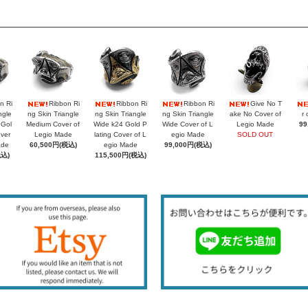
n Ri
Ribbon Ri
Ribbon Ri
Ribbon Ri
Give No T
ngle
ng Skin Triangle
ng Skin Triangle
ng Skin Triangle
ake No Cover of
r 
 Gol
Medium Cover of
Wide k24 Gold P
Wide Cover of L
Legio Made
99
over
Legio Made
lating Cover of L
egio Made
SOLD OUT
ade
60,500円(税込)
egio Made
99,000円(税込)
税込)
115,500円(税込)