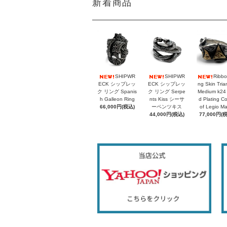
新着商品
SHIPWR
SHIPWR
Ribbo
ECK シップレッ
ECK シップレッ
ng Skin Tria
ク リング Spanis
ク リング Serpe
Medium k24
h Galleon Ring
nts Kiss シーサ
d Plating C
66,000円(税込)
ーペンツキス
of Legio M
44,000円(税込)
77,000円(