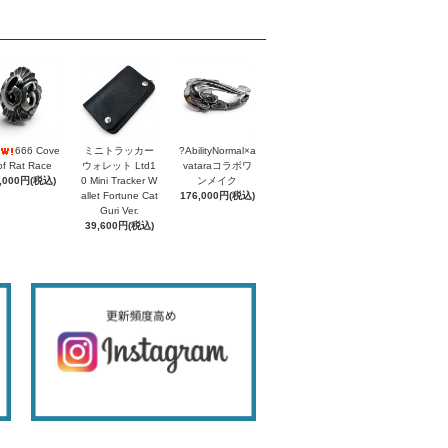
666 Cove
ミニトラッカー
?AbilityNormal×a
of Rat Race
ウォレット Ltd1
vataraコラボワ
,000円(税込)
0 Mini Tracker W
ンメイク
allet Fortune Cat
176,000円(税込)
Guri Ver.
39,600円(税込)