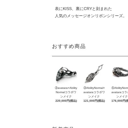
表にKISS、裏にCRYと刻まれた
人気のメッセージオンリボンシリーズ。
おすすめ商品
③avatara×Ability
③AbilityNormal×
⑤AbilityNor
Normalコラボワ
avataraコラボワ
avataraコ
ンメイク
ンメイク
ンメイク
220,000円(税込)
121,000円(税込)
176,000円(