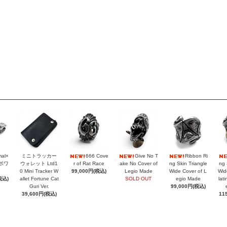
mal×
ミニトラッカー
666 Cove
Give No T
Ribbon Ri
ラボワ
ウォレット Ltd1
r of Rat Race
ake No Cover of
ng Skin Triangle
ng 
0 Mini Tracker W
99,000円(税込)
Legio Made
Wide Cover of L
Wid
税込)
allet Fortune Cat
SOLD OUT
egio Made
lat
Guri Ver.
99,000円(税込)
39,600円(税込)
11