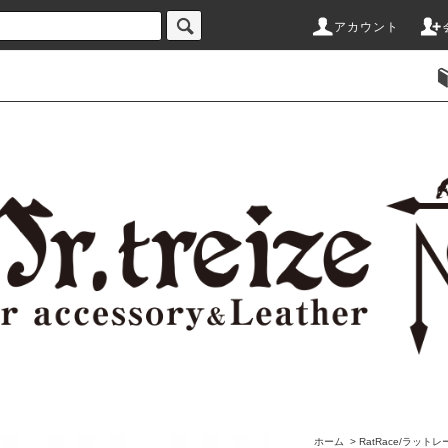
アカウント
ホーム
>
RatRace/ラットレ