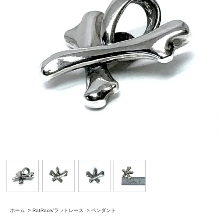
ホーム
>
RatRace/ラットレース
>
ペンダント