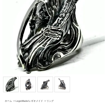
ホーム
>
LegioMade/レギオメイド
>
リング