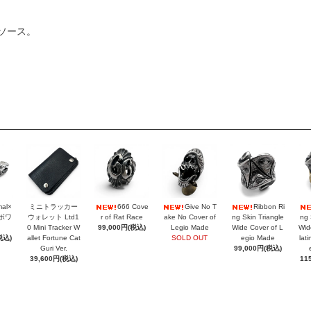
ソース。
mal×
ミニトラッカー
666 Cove
Give No T
Ribbon Ri
ラボワ
ウォレット Ltd1
r of Rat Race
ake No Cover of
ng Skin Triangle
ng 
0 Mini Tracker W
99,000円(税込)
Legio Made
Wide Cover of L
Wid
税込)
allet Fortune Cat
SOLD OUT
egio Made
lat
Guri Ver.
99,000円(税込)
39,600円(税込)
11