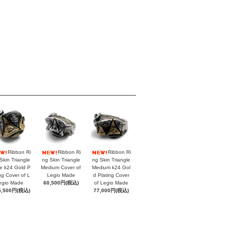
Ribbon Ri
Ribbon Ri
Ribbon Ri
Skin Triangle
ng Skin Triangle
ng Skin Triangle
e k24 Gold P
Medium Cover of
Medium k24 Gol
ing Cover of L
Legio Made
d Plating Cover
egio Made
60,500円(税込)
of Legio Made
5,500円(税込)
77,000円(税込)