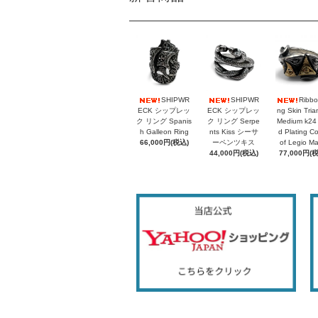
SHIPWR
SHIPWR
Ribbo
ECK シップレッ
ECK シップレッ
ng Skin Tria
ク リング Spanis
ク リング Serpe
Medium k24
h Galleon Ring
nts Kiss シーサ
d Plating C
66,000円(税込)
ーペンツキス
of Legio M
44,000円(税込)
77,000円(