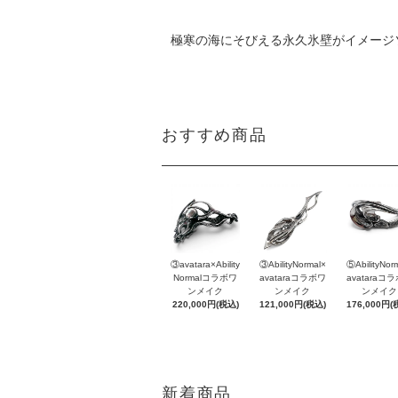
極寒の海にそびえる永久氷壁がイメージ
おすすめ商品
③avatara×Ability
③AbilityNormal×
⑤AbilityNor
Normalコラボワ
avataraコラボワ
avataraコ
ンメイク
ンメイク
ンメイク
220,000円(税込)
121,000円(税込)
176,000円(
新着商品