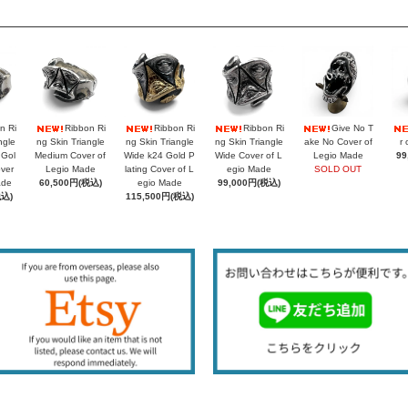
n Ri
Ribbon Ri
Ribbon Ri
Ribbon Ri
Give No T
ngle
ng Skin Triangle
ng Skin Triangle
ng Skin Triangle
ake No Cover of
r 
 Gol
Medium Cover of
Wide k24 Gold P
Wide Cover of L
Legio Made
99
over
Legio Made
lating Cover of L
egio Made
SOLD OUT
ade
60,500円(税込)
egio Made
99,000円(税込)
税込)
115,500円(税込)