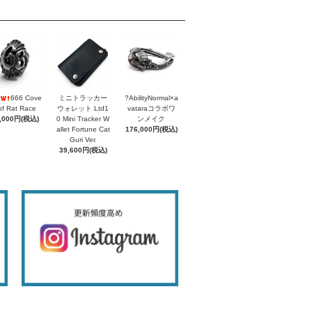
666 Cove
ミニトラッカー
?AbilityNormal×a
of Rat Race
ウォレット Ltd1
vataraコラボワ
,000円(税込)
0 Mini Tracker W
ンメイク
allet Fortune Cat
176,000円(税込)
Guri Ver.
39,600円(税込)