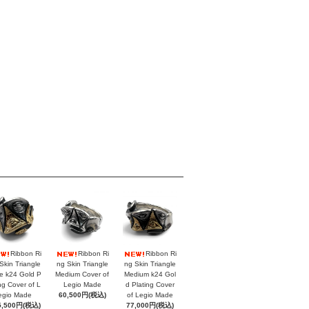
Ribbon Ri
Ribbon Ri
Ribbon Ri
Skin Triangle
ng Skin Triangle
ng Skin Triangle
e k24 Gold P
Medium Cover of
Medium k24 Gol
ing Cover of L
Legio Made
d Plating Cover
egio Made
60,500円(税込)
of Legio Made
5,500円(税込)
77,000円(税込)