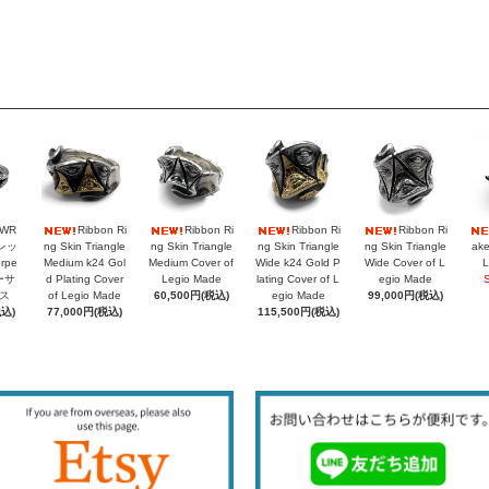
PWR
Ribbon Ri
Ribbon Ri
Ribbon Ri
Ribbon Ri
レッ
ng Skin Triangle
ng Skin Triangle
ng Skin Triangle
ng Skin Triangle
ake
rpe
Medium k24 Gol
Medium Cover of
Wide k24 Gold P
Wide Cover of L
L
シーサ
d Plating Cover
Legio Made
lating Cover of L
egio Made
ス
of Legio Made
60,500円(税込)
egio Made
99,000円(税込)
税込)
77,000円(税込)
115,500円(税込)