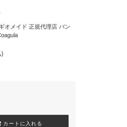
ド
e レギオメイド 正規代理店 バン
Coagula
)
カートに入れる