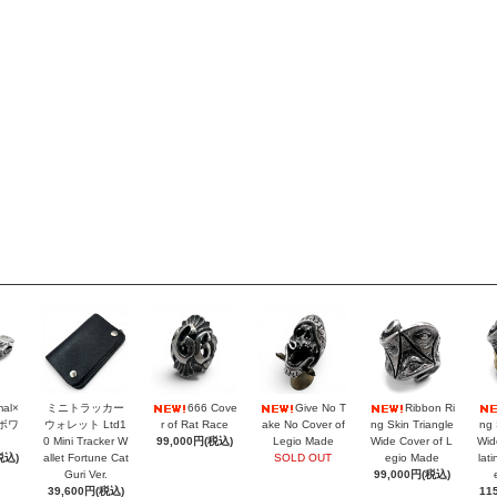
mal×
ミニトラッカー
666 Cove
Give No T
Ribbon Ri
ラボワ
ウォレット Ltd1
r of Rat Race
ake No Cover of
ng Skin Triangle
ng 
0 Mini Tracker W
99,000円(税込)
Legio Made
Wide Cover of L
Wid
税込)
allet Fortune Cat
SOLD OUT
egio Made
lat
Guri Ver.
99,000円(税込)
39,600円(税込)
11