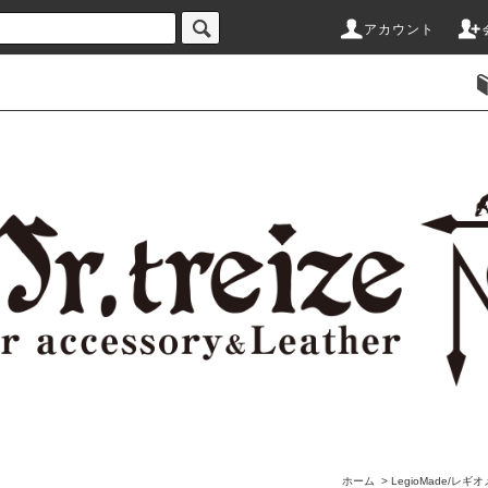
アカウント
ホーム
>
LegioMade/レギ