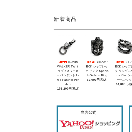
新着商品
TRAVIS
SHIPWR
SHI
WALKER TW ト
ECK シップレッ
ECK シップ
ラヴィスワーカ
ク リング Spanis
ク リング Se
ー ペンダント La
h Galleon Ring
nts Kiss 
rge Panther Pen
66,000円(税込)
ーペンツキ
dant
44,000円(
156,200円(税込)