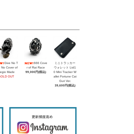
Give No T
666 Cove
ミニトラッカー
 No Cover of
r of Rat Race
ウォレット Ltd1
egio Made
99,000円(税込)
0 Mini Tracker W
SOLD OUT
allet Fortune Cat
Guri Ver.
39,600円(税込)