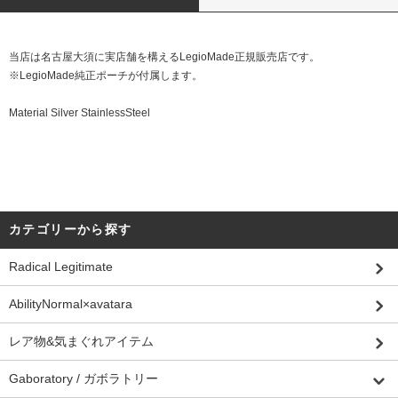
当店は名古屋大須に実店舗を構えるLegioMade正規販売店です。
※LegioMade純正ポーチが付属します。
Material Silver StainlessSteel
カテゴリーから探す
Radical Legitimate
AbilityNormal×avatara
レア物&気まぐれアイテム
Gaboratory / ガボラトリー