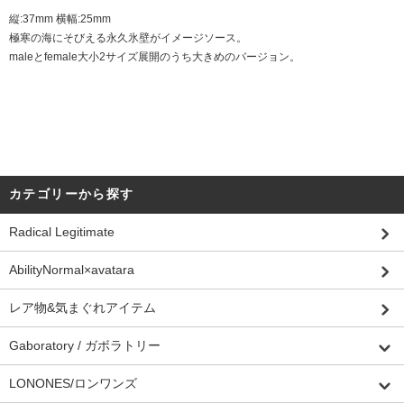
縦:37mm 横幅:25mm
極寒の海にそびえる永久氷壁がイメージソース。
maleとfemale大小2サイズ展開のうち大きめのバージョン。
カテゴリーから探す
Radical Legitimate
AbilityNormal×avatara
レア物&気まぐれアイテム
Gaboratory / ガボラトリー
LONONES/ロンワンズ