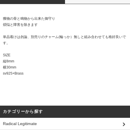
獲物の骨と鳴物から出来た御守り
煩悩と障害を除きます
単品着けは勿論、別売りのチャーム(輪っか）無しと組み合わせても格好良いで
す。
SIZE
縦8mm
横30mm
sv925×Brass
カテゴリーから探す
Radical Legitimate