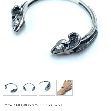
ホーム
>
LegioMade/レギオメイド
>
ブレスレット