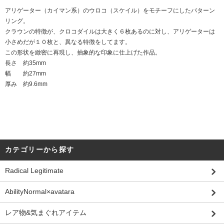
アリゲーター（カイマン系）のウロコ（スケイル）をモチーフにしたパターン
リング。
クラウンの特徴が、クロコダイルは大きく６枚あるのに対し、アリゲーターは
小さめだが１０枚と、異なる特徴をしてます。
この形状を緻密に再現し、抽象的な印象に仕上げた作品。
長さ 約35mm
幅 約27mm
厚み 約9.6mm
カテゴリーから探す
Radical Legitimate
AbilityNormal×avatara
レア物&気まぐれアイテム