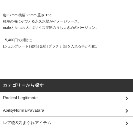
縦:37mm 横幅:25mm 重さ:15g
極寒の海にそびえる永久氷壁がイメージソース。
maleとfemale大小2サイズ展開のうち大きめのバージョン。
+5,400円で樹脂に
[シェルプレート][銀箔][金箔][プラチナ箔]を入れる事が可能。
カテゴリーから探す
Radical Legitimate
AbilityNormal×avatara
レア物&気まぐれアイテム