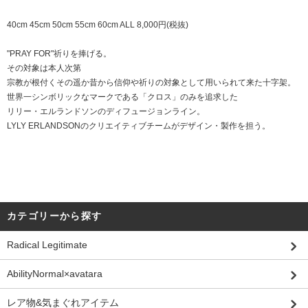
40cm 45cm 50cm 55cm 60cm ALL 8,000円(税抜)
"PRAY FOR"祈りを捧げる。
その対象は本人次第
宗教が根付くその遥か昔から信仰や祈りの対象として用いられて来た十字架。
世界一シンボリックなマークである「クロス」のみを追求した
リリー・エルランドソンのディフュージョンライン。
LYLY ERLANDSONのクリエイティブチームがデザイン・製作を担う。
カテゴリーから探す
Radical Legitimate
AbilityNormal×avatara
レア物&気まぐれアイテム