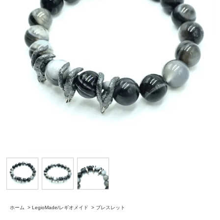
ホーム
>
LegioMade/レギオメイド
>
ブレスレット