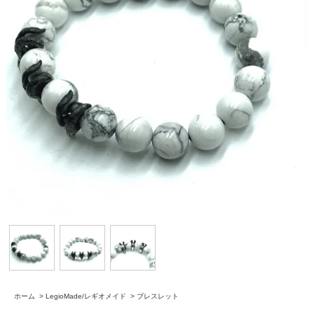
ホーム
>
LegioMade/レギオメイド
>
ブレスレット