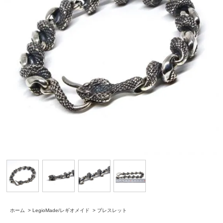
ホーム
>
LegioMade/レギオメイド
>
ブレスレット