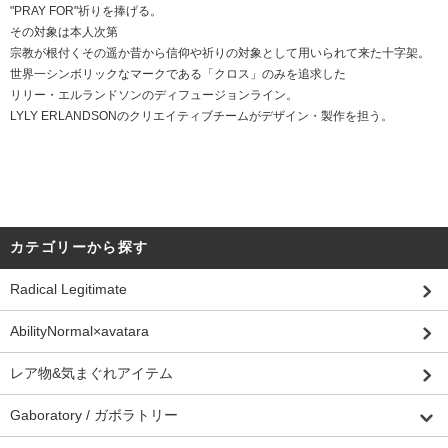
"PRAY FOR"祈りを捧げる。
その対象は本人次第
宗教が根付くその遥か昔から信仰や祈りの対象として用いられて来た十字架。
世界一シンボリックなマークである「クロス」のみを追求した
リリー・エルランドソンのディフュージョンライン。
LYLY ERLANDSONのクリエイティブチームがデザイン・製作を担う。
カテゴリーから探す
Radical Legitimate
AbilityNormal×avatara
レア物&気まぐれアイテム
Gaboratory / ガボラトリー