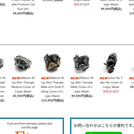
税込)
allet Fortune Cat
SOLD OUT
egio Made
lat
Guri Ver.
99,000円(税込)
39,600円(税込)
11
n Ri
Ribbon Ri
Ribbon Ri
Ribbon Ri
Give No T
ngle
ng Skin Triangle
ng Skin Triangle
ng Skin Triangle
ake No Cover of
r 
 Gol
Medium Cover of
Wide k24 Gold P
Wide Cover of L
Legio Made
99
over
Legio Made
lating Cover of L
egio Made
SOLD OUT
ade
60,500円(税込)
egio Made
99,000円(税込)
税込)
115,500円(税込)