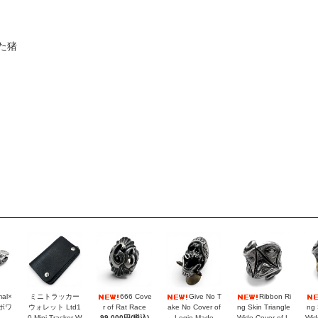
た猪
mal×
ミニトラッカー
666 Cove
Give No T
Ribbon Ri
ラボワ
ウォレット Ltd1
r of Rat Race
ake No Cover of
ng Skin Triangle
ng 
0 Mini Tracker W
99,000円(税込)
Legio Made
Wide Cover of L
Wid