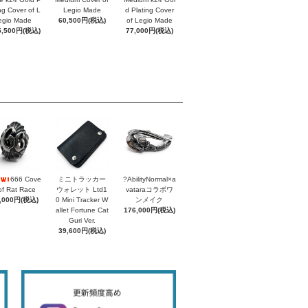
ing Cover of L
Legio Made
d Plating Cover
egio Made
60,500円(税込)
of Legio Made
5,500円(税込)
77,000円(税込)
666 Cove
ミニトラッカー
?AbilityNormal×a
of Rat Race
ウォレット Ltd1
vataraコラボワ
,000円(税込)
0 Mini Tracker W
ンメイク
allet Fortune Cat
176,000円(税込)
Guri Ver.
39,600円(税込)