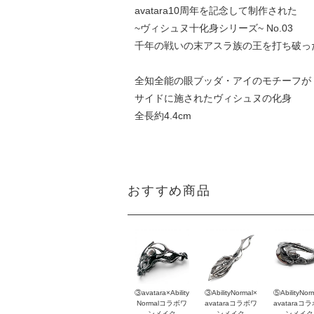
avatara10周年を記念して制作された
~ヴィシュヌ十化身シリーズ~ No.03
千年の戦いの末アスラ族の王を打ち破っ
全知全能の眼ブッダ・アイのモチーフが
サイドに施されたヴィシュヌの化身
全長約4.4cm
おすすめ商品
③avatara×Ability
③AbilityNormal×
⑤AbilityNor
Normalコラボワ
avataraコラボワ
avataraコ
ンメイク
ンメイク
ンメイク