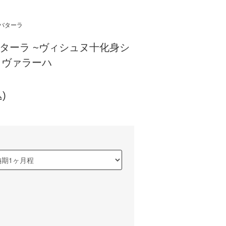
/アバターラ
アヴァターラ ~ヴィシュヌ十化身シ
3 ヴァラーハ
)