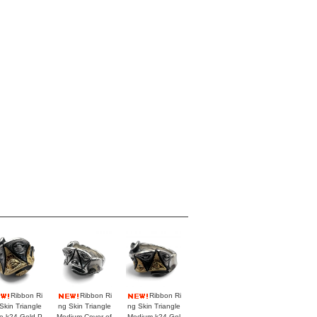
Ribbon Ri
Ribbon Ri
Ribbon Ri
Skin Triangle
ng Skin Triangle
ng Skin Triangle
e k24 Gold P
Medium Cover of
Medium k24 Gol