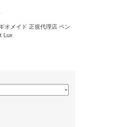
ド
e レギオメイド 正規代理店 ペン
 Lux
)