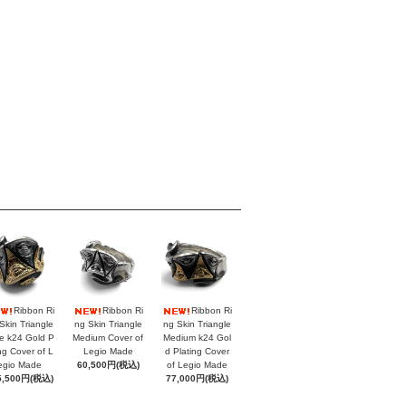
Ribbon Ri
Ribbon Ri
Ribbon Ri
Skin Triangle
ng Skin Triangle
ng Skin Triangle
e k24 Gold P
Medium Cover of
Medium k24 Gol
ing Cover of L
Legio Made
d Plating Cover
egio Made
60,500円(税込)
of Legio Made
5,500円(税込)
77,000円(税込)