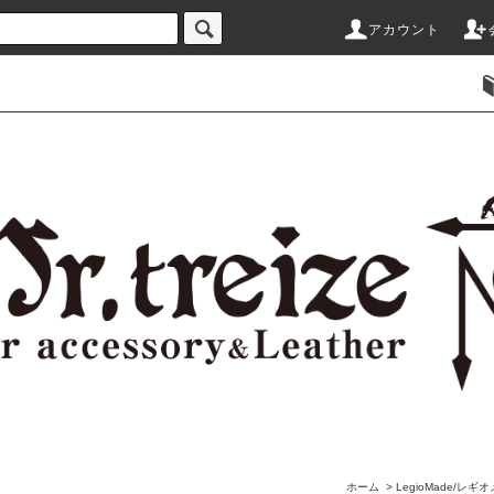
アカウント
ホーム
>
LegioMade/レギ