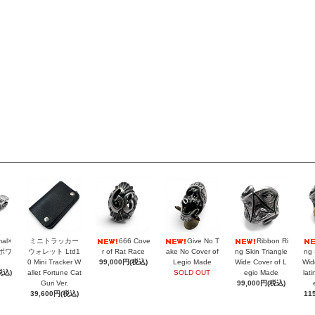
mal×
ミニトラッカー
666 Cove
Give No T
Ribbon Ri
ラボワ
ウォレット Ltd1
r of Rat Race
ake No Cover of
ng Skin Triangle
ng 
0 Mini Tracker W
99,000円(税込)
Legio Made
Wide Cover of L
Wid
税込)
allet Fortune Cat
SOLD OUT
egio Made
lat
Guri Ver.
99,000円(税込)
39,600円(税込)
11