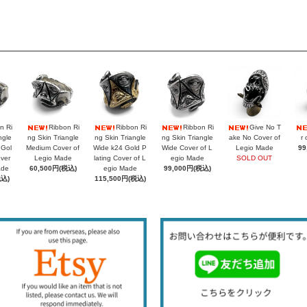
n Ri
Ribbon Ri
Ribbon Ri
Ribbon Ri
Give No T
ngle
ng Skin Triangle
ng Skin Triangle
ng Skin Triangle
ake No Cover of
r 
 Gol
Medium Cover of
Wide k24 Gold P
Wide Cover of L
Legio Made
99
over
Legio Made
lating Cover of L
egio Made
SOLD OUT
ade
60,500円(税込)
egio Made
99,000円(税込)
税込)
115,500円(税込)