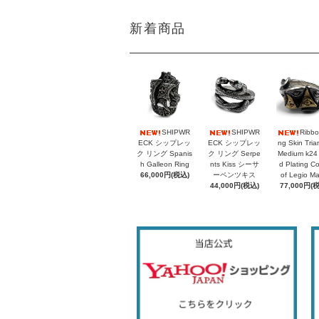
新着商品
SHIPWR
SHIPWR
Ribbo
ECK シップレッ
ECK シップレッ
ng Skin Tria
ク リング Spanis
ク リング Serpe
Medium k24
h Galleon Ring
nts Kiss シーサ
d Plating C
66,000円(税込)
ーペンツキス
of Legio M
44,000円(税込)
77,000円(