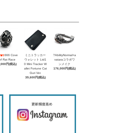
666 Cove
ミニトラッカー
?AbilityNormal×a
of Rat Race
ウォレット Ltd1
vataraコラボワ
,000円(税込)
0 Mini Tracker W
ンメイク
allet Fortune Cat
176,000円(税込)
Guri Ver.
39,600円(税込)