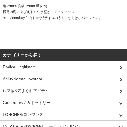
縦:29mm 横幅:15mm 重さ:5g
極寒の海にそびえる永久氷壁がイメージソース。
male/femaleから成る大小2サイズのうちこちらは小バージョン。
カテゴリーから探す
Radical Legitimate
AbilityNormal×avatara
レア物&気まぐれアイテム
Gaboratory / ガボラトリー
LONONES/ロンワンズ
LYLY ERLANDSSON/リリーエルランドソン