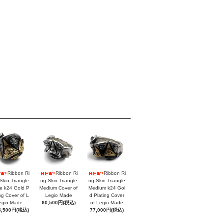
Ribbon Ri
Ribbon Ri
Ribbon Ri
Skin Triangle
ng Skin Triangle
ng Skin Triangle
e k24 Gold P
Medium Cover of
Medium k24 Gol
ing Cover of L
Legio Made
d Plating Cover
egio Made
60,500円(税込)
of Legio Made
5,500円(税込)
77,000円(税込)