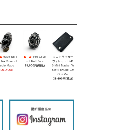
Give No T
666 Cove
ミニトラッカー
 No Cover of
r of Rat Race
ウォレット Ltd1
egio Made
99,000円(税込)
0 Mini Tracker W
SOLD OUT
allet Fortune Cat
Guri Ver.
39,600円(税込)