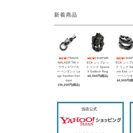
新着商品
TRAVIS
SHIPWR
SHI
WALKER TW ト
ECK シップレッ
ECK シップ
ラヴィスワーカ
ク リング Spanis
ク リング Se
ー ペンダント La
h Galleon Ring
nts Kiss 
rge Panther Pen
66,000円(税込)
ーペンツキ
dant
44,000円(
156,200円(税込)