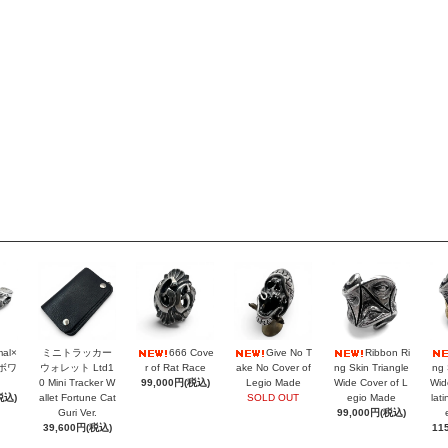
mal×
ミニトラッカー
666 Cove
Give No T
Ribbon Ri
ラボワ
ウォレット Ltd1
r of Rat Race
ake No Cover of
ng Skin Triangle
ng 
0 Mini Tracker W
99,000円(税込)
Legio Made
Wide Cover of L
Wid
税込)
allet Fortune Cat
SOLD OUT
egio Made
lat
Guri Ver.
99,000円(税込)
39,600円(税込)
11