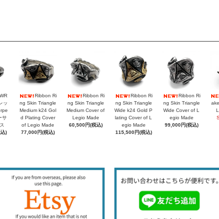
PWR
Ribbon Ri
Ribbon Ri
Ribbon Ri
Ribbon Ri
レッ
ng Skin Triangle
ng Skin Triangle
ng Skin Triangle
ng Skin Triangle
ake
rpe
Medium k24 Gol
Medium Cover of
Wide k24 Gold P
Wide Cover of L
L
シーサ
d Plating Cover
Legio Made
lating Cover of L
egio Made
ス
of Legio Made
60,500円(税込)
egio Made
99,000円(税込)
税込)
77,000円(税込)
115,500円(税込)