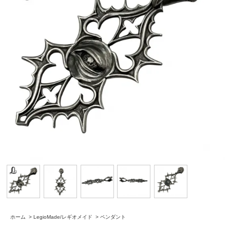
ホーム
>
LegioMade/レギオメイド
>
ペンダント