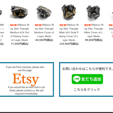
PWR
Ribbon Ri
Ribbon Ri
Ribbon Ri
Ribbon Ri
レッ
ng Skin Triangle
ng Skin Triangle
ng Skin Triangle
ng Skin Triangle
ake
rpe
Medium k24 Gol
Medium Cover of
Wide k24 Gold P
Wide Cover of L
L
シーサ
d Plating Cover
Legio Made
lating Cover of L
egio Made
ス
of Legio Made
60,500円(税込)
egio Made
99,000円(税込)
税込)
77,000円(税込)
115,500円(税込)