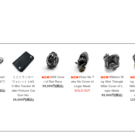
mal×
ミニトラッカー
666 Cove
Give No T
Ribbon Ri
ラボワ
ウォレット Ltd1
r of Rat Race
ake No Cover of
ng Skin Triangle
ng 
0 Mini Tracker W
99,000円(税込)
Legio Made
Wide Cover of L
Wid
税込)
allet Fortune Cat
SOLD OUT
egio Made
lat
Guri Ver.
99,000円(税込)
39,600円(税込)
11