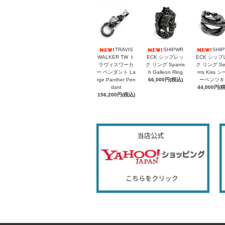
TRAVIS
SHIPWR
SHI
WALKER TW ト
ECK シップレッ
ECK シップ
ラヴィスワーカ
ク リング Spanis
ク リング Se
ー ペンダント La
h Galleon Ring
nts Kiss 
rge Panther Pen
66,000円(税込)
ーペンツキ
dant
44,000円(
156,200円(税込)