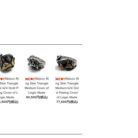
Ribbon Ri
Ribbon Ri
Ribbon Ri
Skin Triangle
ng Skin Triangle
ng Skin Triangle
e k24 Gold P
Medium Cover of
Medium k24 Gol
ing Cover of L
Legio Made
d Plating Cover
egio Made
60,500円(税込)
of Legio Made
5,500円(税込)
77,000円(税込)