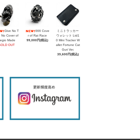
Give No T
666 Cove
ミニトラッカー
 No Cover of
r of Rat Race
ウォレット Ltd1
egio Made
99,000円(税込)
0 Mini Tracker W
SOLD OUT
allet Fortune Cat
Guri Ver.
39,600円(税込)