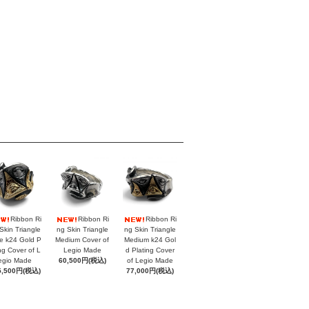
Ribbon Ri
Ribbon Ri
Ribbon Ri
Skin Triangle
ng Skin Triangle
ng Skin Triangle
e k24 Gold P
Medium Cover of
Medium k24 Gol
ing Cover of L
Legio Made
d Plating Cover
egio Made
60,500円(税込)
of Legio Made
5,500円(税込)
77,000円(税込)