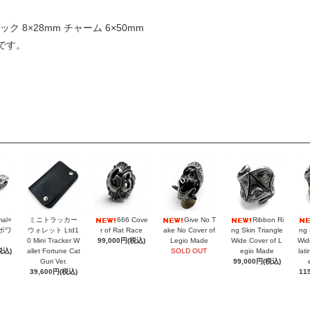
) フック 8×28mm チャーム 6×50mm
です。
mal×
ミニトラッカー
666 Cove
Give No T
Ribbon Ri
ラボワ
ウォレット Ltd1
r of Rat Race
ake No Cover of
ng Skin Triangle
ng 
0 Mini Tracker W
99,000円(税込)
Legio Made
Wide Cover of L
Wid
税込)
allet Fortune Cat
SOLD OUT
egio Made
lat
Guri Ver.
99,000円(税込)
39,600円(税込)
11