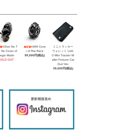
Give No T
666 Cove
ミニトラッカー
 No Cover of
r of Rat Race
ウォレット Ltd1
egio Made
99,000円(税込)
0 Mini Tracker W
SOLD OUT
allet Fortune Cat
Guri Ver.
39,600円(税込)