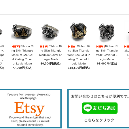
PWR
Ribbon Ri
Ribbon Ri
Ribbon Ri
Ribbon Ri
レッ
ng Skin Triangle
ng Skin Triangle
ng Skin Triangle
ng Skin Triangle
ake
rpe
Medium k24 Gol
Medium Cover of
Wide k24 Gold P
Wide Cover of L
L
シーサ
d Plating Cover
Legio Made
lating Cover of L
egio Made
ス
of Legio Made
60,500円(税込)
egio Made
99,000円(税込)
税込)
77,000円(税込)
115,500円(税込)