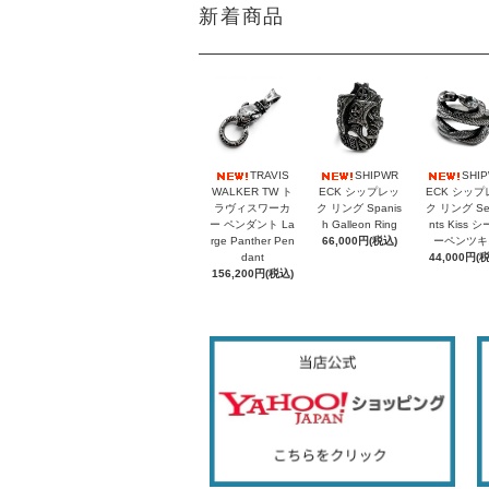
新着商品
TRAVIS
SHIPWR
SHI
WALKER TW ト
ECK シップレッ
ECK シップ
ラヴィスワーカ
ク リング Spanis
ク リング Se
ー ペンダント La
h Galleon Ring
nts Kiss 
rge Panther Pen
66,000円(税込)
ーペンツキ
dant
44,000円(
156,200円(税込)