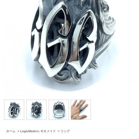
ホーム
>
LegioMade/レギオメイド
>
リング