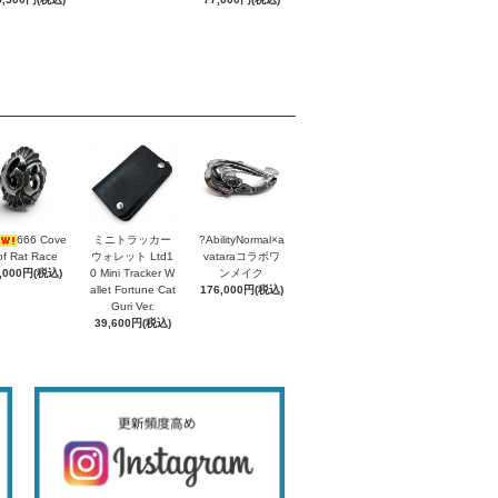
666 Cove
ミニトラッカー
?AbilityNormal×a
of Rat Race
ウォレット Ltd1
vataraコラボワ
,000円(税込)
0 Mini Tracker W
ンメイク
allet Fortune Cat
176,000円(税込)
Guri Ver.
39,600円(税込)