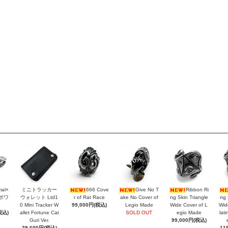
mal×
ミニトラッカー
666 Cove
Give No T
Ribbon Ri
ラボワ
ウォレット Ltd1
r of Rat Race
ake No Cover of
ng Skin Triangle
ng 
0 Mini Tracker W
99,000円(税込)
Legio Made
Wide Cover of L
Wid
税込)
allet Fortune Cat
SOLD OUT
egio Made
lat
Guri Ver.
99,000円(税込)
39,600円(税込)
11