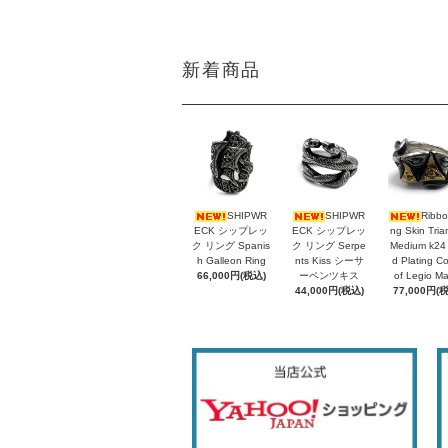
新着商品
SHIPWR
SHIPWR
Ribbo
ECK シップレッ
ECK シップレッ
ng Skin Tria
ク リング Spanis
ク リング Serpe
Medium k24
h Galleon Ring
nts Kiss シーサ
d Plating C
66,000円(税込)
ーペンツキス
of Legio M
44,000円(税込)
77,000円(