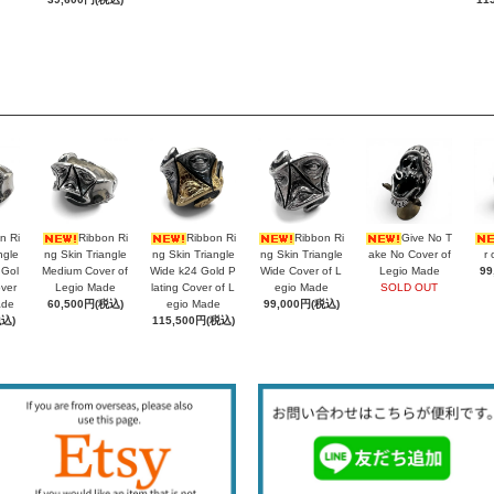
n Ri
Ribbon Ri
Ribbon Ri
Ribbon Ri
Give No T
ngle
ng Skin Triangle
ng Skin Triangle
ng Skin Triangle
ake No Cover of
r 
 Gol
Medium Cover of
Wide k24 Gold P
Wide Cover of L
Legio Made
99
over
Legio Made
lating Cover of L
egio Made
SOLD OUT
ade
60,500円(税込)
egio Made
99,000円(税込)
税込)
115,500円(税込)