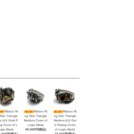
Ribbon Ri
Ribbon Ri
Ribbon Ri
Skin Triangle
ng Skin Triangle
ng Skin Triangle
e k24 Gold P
Medium Cover of
Medium k24 Gol
ing Cover of L
Legio Made
d Plating Cover
egio Made
60,500円(税込)
of Legio Made
5,500円(税込)
77,000円(税込)