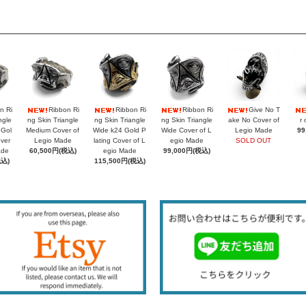
n Ri
Ribbon Ri
Ribbon Ri
Ribbon Ri
Give No T
ngle
ng Skin Triangle
ng Skin Triangle
ng Skin Triangle
ake No Cover of
r 
 Gol
Medium Cover of
Wide k24 Gold P
Wide Cover of L
Legio Made
99
over
Legio Made
lating Cover of L
egio Made
SOLD OUT
ade
60,500円(税込)
egio Made
99,000円(税込)
税込)
115,500円(税込)