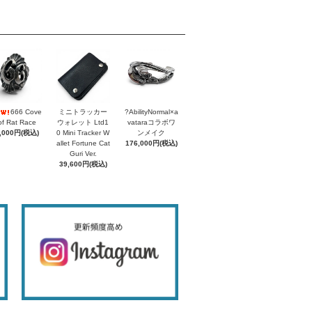
666 Cove
ミニトラッカー
?AbilityNormal×a
of Rat Race
ウォレット Ltd1
vataraコラボワ
,000円(税込)
0 Mini Tracker W
ンメイク
allet Fortune Cat
176,000円(税込)
Guri Ver.
39,600円(税込)