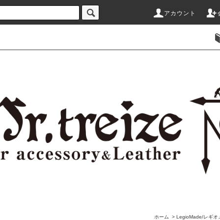
アカウント
ホーム
>
LegioMade/レギ