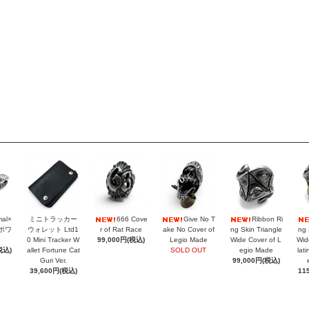
mal×
ミニトラッカー
666 Cove
Give No T
Ribbon Ri
ラボワ
ウォレット Ltd1
r of Rat Race
ake No Cover of
ng Skin Triangle
ng 
0 Mini Tracker W
99,000円(税込)
Legio Made
Wide Cover of L
Wid
税込)
allet Fortune Cat
SOLD OUT
egio Made
lat
Guri Ver.
99,000円(税込)
39,600円(税込)
11