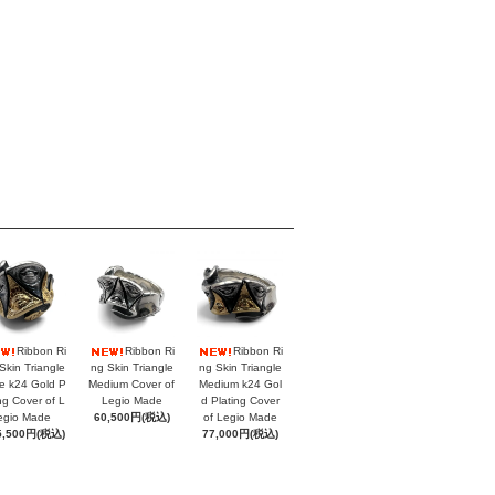
Ribbon Ri
Ribbon Ri
Ribbon Ri
Skin Triangle
ng Skin Triangle
ng Skin Triangle
e k24 Gold P
Medium Cover of
Medium k24 Gol
ing Cover of L
Legio Made
d Plating Cover
egio Made
60,500円(税込)
of Legio Made
5,500円(税込)
77,000円(税込)