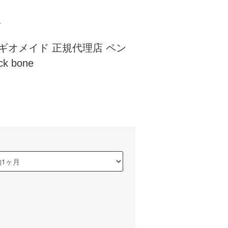
ド
e レギオメイド 正規代理店 ペン
k bone
)