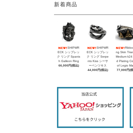
新着商品
SHIPWR
SHIPWR
Ribbo
ECK シップレッ
ECK シップレッ
ng Skin Tria
ク リング Spanis
ク リング Serpe
Medium k24
h Galleon Ring
nts Kiss シーサ
d Plating C
66,000円(税込)
ーペンツキス
of Legio M
44,000円(税込)
77,000円(