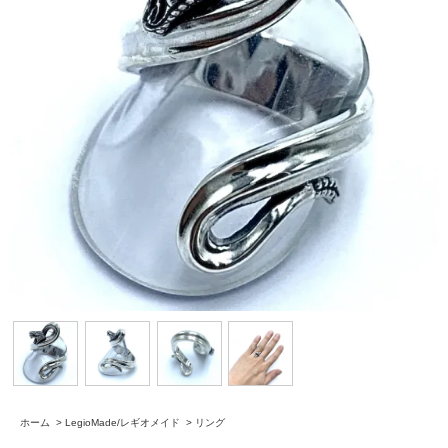
ホーム
>
LegioMade/レギオメイド
>
リング