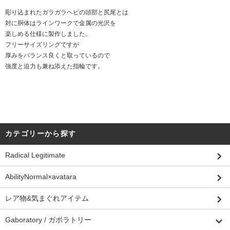
彫り込まれたガラガラヘビの頭部と尻尾とは
対に胴体はラインワークで金属の光沢を
楽しめる仕様に製作しました。
フリーサイズリングですが
厚みをバランス良くと取っているので
強度と迫力も兼ね添えた指輪です。
カテゴリーから探す
Radical Legitimate
AbilityNormal×avatara
レア物&気まぐれアイテム
Gaboratory / ガボラトリー