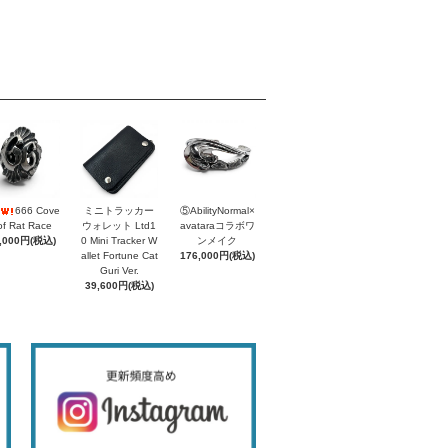
666 Cove
ミニトラッカー
⑤AbilityNormal×
of Rat Race
ウォレット Ltd1
avataraコラボワ
,000円(税込)
0 Mini Tracker W
ンメイク
allet Fortune Cat
176,000円(税込)
Guri Ver.
39,600円(税込)