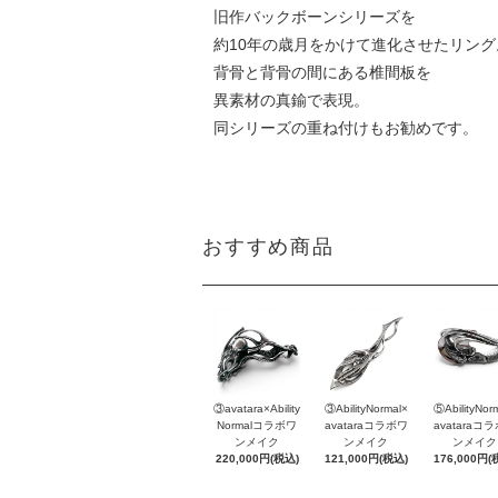
旧作バックボーンシリーズを
約10年の歳月をかけて進化させたリング
背骨と背骨の間にある椎間板を
異素材の真鍮で表現。
同シリーズの重ね付けもお勧めです。
おすすめ商品
③avatara×Ability
③AbilityNormal×
⑤AbilityNor
Normalコラボワ
avataraコラボワ
avataraコ
ンメイク
ンメイク
ンメイク
220,000円(税込)
121,000円(税込)
176,000円(