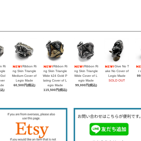
n Ri
Ribbon Ri
Ribbon Ri
Ribbon Ri
Give No T
ngle
ng Skin Triangle
ng Skin Triangle
ng Skin Triangle
ake No Cover of
r 
 Gol
Medium Cover of
Wide k24 Gold P
Wide Cover of L
Legio Made
99
over
Legio Made
lating Cover of L
egio Made
SOLD OUT
ade
60,500円(税込)
egio Made
99,000円(税込)
税込)
115,500円(税込)