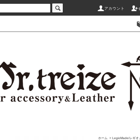
アカウント
ホーム
>
LegioMade/レギ