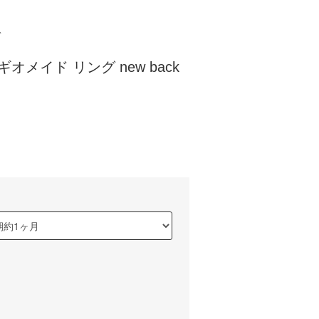
ド
 レギオメイド リング new back
)