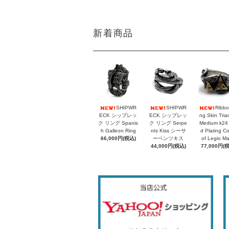
新着商品
SHIPWR
SHIPWR
Ribbo
ECK シップレッ
ECK シップレッ
ng Skin Tria
ク リング Spanis
ク リング Serpe
Medium k24
h Galleon Ring
nts Kiss シーサ
d Plating C
66,000円(税込)
ーペンツキス
of Legio M
44,000円(税込)
77,000円(