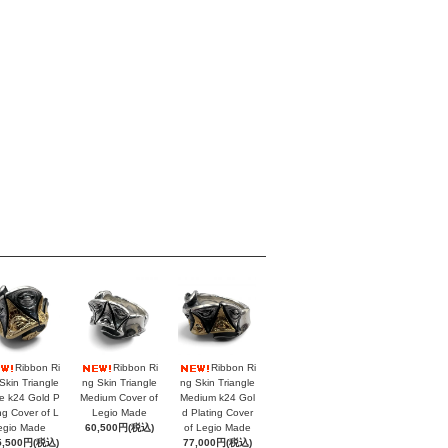
Ribbon Ri
Ribbon Ri
Ribbon Ri
Skin Triangle
ng Skin Triangle
ng Skin Triangle
e k24 Gold P
Medium Cover of
Medium k24 Gol
ing Cover of L
Legio Made
d Plating Cover
egio Made
60,500円(税込)
of Legio Made
5,500円(税込)
77,000円(税込)