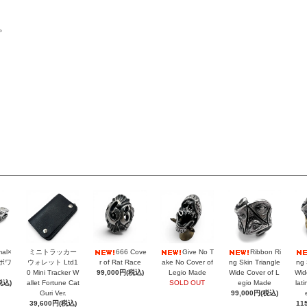
。
mal×
ミニトラッカー
666 Cove
Give No T
Ribbon Ri
ラボワ
ウォレット Ltd1
r of Rat Race
ake No Cover of
ng Skin Triangle
ng 
0 Mini Tracker W
99,000円(税込)
Legio Made
Wide Cover of L
Wid
税込)
allet Fortune Cat
SOLD OUT
egio Made
lat
Guri Ver.
99,000円(税込)
39,600円(税込)
11