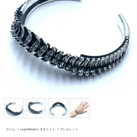
ホーム
>
LegioMade/レギオメイド
>
ブレスレット