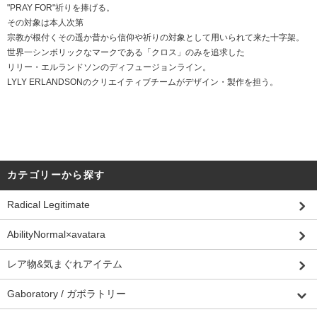
"PRAY FOR"祈りを捧げる。
その対象は本人次第
宗教が根付くその遥か昔から信仰や祈りの対象として用いられて来た十字架。
世界一シンボリックなマークである「クロス」のみを追求した
リリー・エルランドソンのディフュージョンライン。
LYLY ERLANDSONのクリエイティブチームがデザイン・製作を担う。
カテゴリーから探す
Radical Legitimate
AbilityNormal×avatara
レア物&気まぐれアイテム
Gaboratory / ガボラトリー