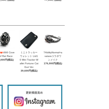
666 Cove
ミニトラッカー
?AbilityNormal×a
of Rat Race
ウォレット Ltd1
vataraコラボワ
,000円(税込)
0 Mini Tracker W
ンメイク
allet Fortune Cat
176,000円(税込)
Guri Ver.
39,600円(税込)