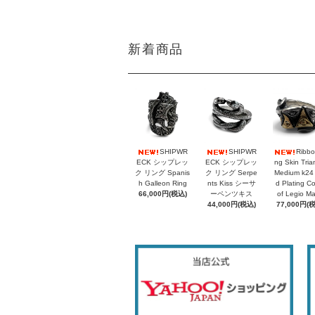
新着商品
SHIPWR
SHIPWR
Ribbo
ECK シップレッ
ECK シップレッ
ng Skin Tria
ク リング Spanis
ク リング Serpe
Medium k24
h Galleon Ring
nts Kiss シーサ
d Plating C
66,000円(税込)
ーペンツキス
of Legio M
44,000円(税込)
77,000円(