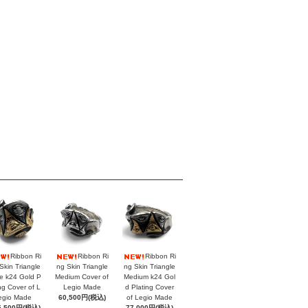
Ribbon Ri
Ribbon Ri
Ribbon Ri
Skin Triangle
ng Skin Triangle
ng Skin Triangle
e k24 Gold P
Medium Cover of
Medium k24 Gol
ing Cover of L
Legio Made
d Plating Cover
egio Made
60,500円(税込)
of Legio Made
5,500円(税込)
77,000円(税込)