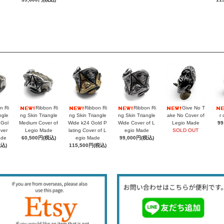
n Ri
Ribbon Ri
Ribbon Ri
Ribbon Ri
Give No T
ngle
ng Skin Triangle
ng Skin Triangle
ng Skin Triangle
ake No Cover of
r 
 Gol
Medium Cover of
Wide k24 Gold P
Wide Cover of L
Legio Made
99
over
Legio Made
lating Cover of L
egio Made
SOLD OUT
ade
60,500円(税込)
egio Made
99,000円(税込)
税込)
115,500円(税込)