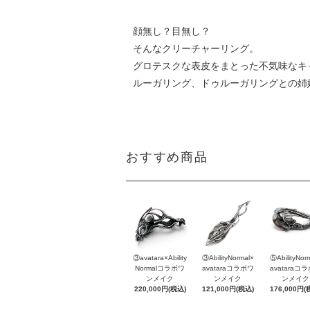
顔無し？目無し？
そんなクリーチャーリング。
グロテスクな表皮をまとった不気味なキ
ルーガリング、ドゥルーガリングとの姉
おすすめ商品
③avatara×Ability
③AbilityNormal×
⑤AbilityNor
Normalコラボワ
avataraコラボワ
avataraコ
ンメイク
ンメイク
ンメイク
220,000円(税込)
121,000円(税込)
176,000円(