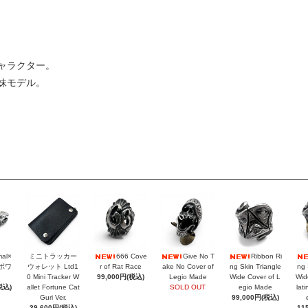
ャラクター。
妹モデル。
mal×
ミニトラッカー
666 Cove
Give No T
Ribbon Ri
ラボワ
ウォレット Ltd1
r of Rat Race
ake No Cover of
ng Skin Triangle
ng 
0 Mini Tracker W
99,000円(税込)
Legio Made
Wide Cover of L
Wid
税込)
allet Fortune Cat
SOLD OUT
egio Made
lat
Guri Ver.
99,000円(税込)
39,600円(税込)
11