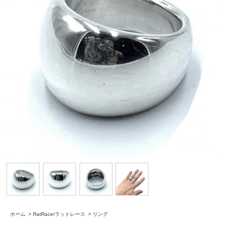
ホーム
>
RatRace/ラットレース
>
リング