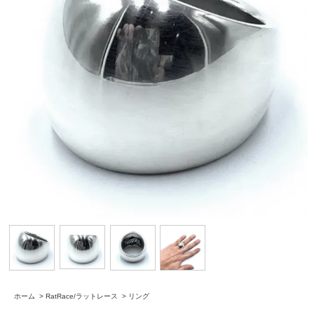
ホーム
>
RatRace/ラットレース
>
リング