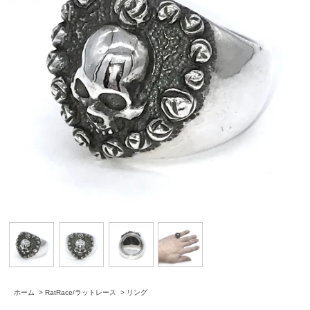
ホーム
>
RatRace/ラットレース
>
リング