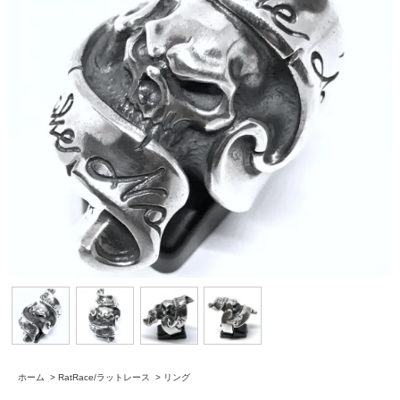
ホーム
>
RatRace/ラットレース
>
リング