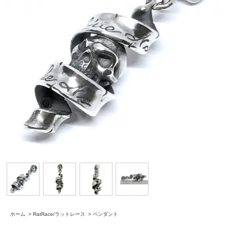
ホーム
>
RatRace/ラットレース
>
ペンダント