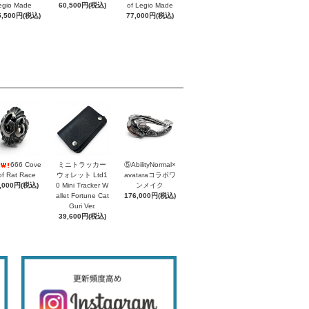
egio Made
60,500円(税込)
of Legio Made
5,500円(税込)
77,000円(税込)
666 Cove
ミニトラッカー
⑤AbilityNormal×
of Rat Race
ウォレット Ltd1
avataraコラボワ
,000円(税込)
0 Mini Tracker W
ンメイク
allet Fortune Cat
176,000円(税込)
Guri Ver.
39,600円(税込)