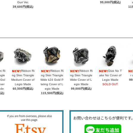
Guri Ver.
99,000円(税込)
39,600円(税込)
11
n Ri
Ribbon Ri
Ribbon Ri
Ribbon Ri
Give No T
ngle
ng Skin Triangle
ng Skin Triangle
ng Skin Triangle
ake No Cover of
r 
 Gol
Medium Cover of
Wide k24 Gold P
Wide Cover of L
Legio Made
99
over
Legio Made
lating Cover of L
egio Made
SOLD OUT
ade
60,500円(税込)
egio Made
99,000円(税込)
税込)
115,500円(税込)