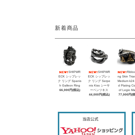
新着商品
SHIPWR
SHIPWR
Ribbo
ECK シップレッ
ECK シップレッ
ng Skin Tria
ク リング Spanis
ク リング Serpe
Medium k24
h Galleon Ring
nts Kiss シーサ
d Plating C
66,000円(税込)
ーペンツキス
of Legio M
44,000円(税込)
77,000円(