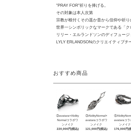
"PRAY FOR"祈りを捧げる。
その対象は本人次第
宗教が根付くその遥か昔から信仰や祈り
世界一シンボリックなマークである「ク
リリー・エルランドソンのディフュージ
LYLY ERLANDSONのクリエイティ
おすすめ商品
③avatara×Ability
③AbilityNormal×
⑤AbilityNor
Normalコラボワ
avataraコラボワ
avataraコ
ンメイク
ンメイク
ンメイク
220,000円(税込)
121,000円(税込)
176,000円(