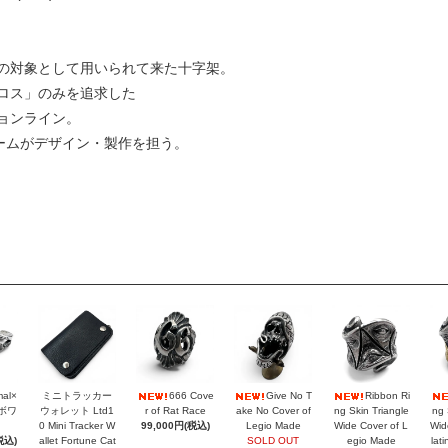
の対象として用いられて来た十字架。
ロス」のみを追求した
ョンライン。
ブチームがデザイン・製作を担う。
mal×
ミニトラッカー
666 Cove
Give No T
Ribbon Ri
ラボワ
ウォレット Ltd1
r of Rat Race
ake No Cover of
ng Skin Triangle
ng 
0 Mini Tracker W
99,000円(税込)
Legio Made
Wide Cover of L
Wid
税込)
allet Fortune Cat
SOLD OUT
egio Made
lat