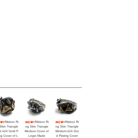
Ribbon Ri
Ribbon Ri
Ribbon Ri
Skin Triangle
ng Skin Triangle
ng Skin Triangle
e k24 Gold P
Medium Cover of
Medium k24 Gol
ing Cover of L
Legio Made
d Plating Cover