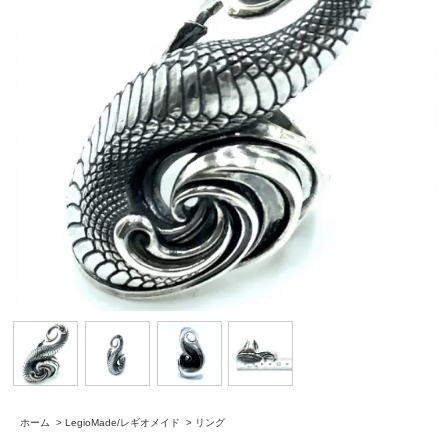
ホーム
>
LegioMade/レギオメイド
>
リング