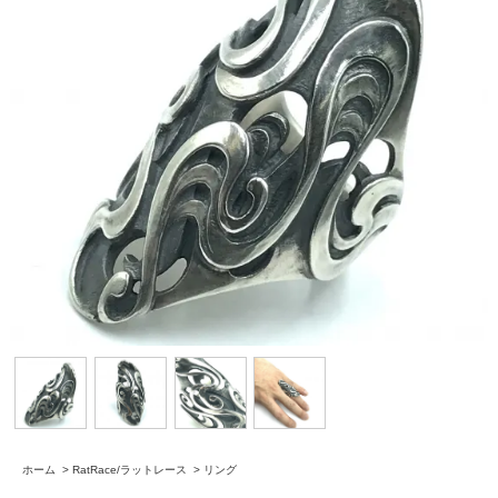
ホーム
>
RatRace/ラットレース
>
リング