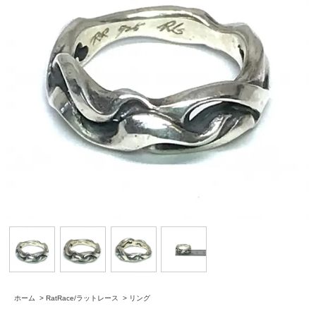
ホーム
>
RatRace/ラットレース
>
リング