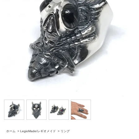
ホーム
>
LegioMade/レギオメイド
>
リング