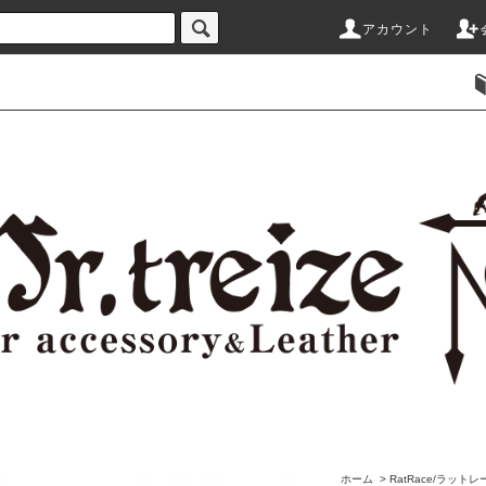
アカウント
ホーム
>
RatRace/ラットレ