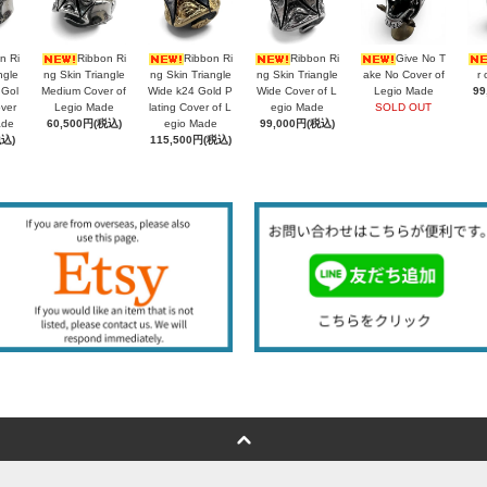
n Ri
Ribbon Ri
Ribbon Ri
Ribbon Ri
Give No T
ngle
ng Skin Triangle
ng Skin Triangle
ng Skin Triangle
ake No Cover of
r 
 Gol
Medium Cover of
Wide k24 Gold P
Wide Cover of L
Legio Made
99
over
Legio Made
lating Cover of L
egio Made
SOLD OUT
ade
60,500円(税込)
egio Made
99,000円(税込)
税込)
115,500円(税込)