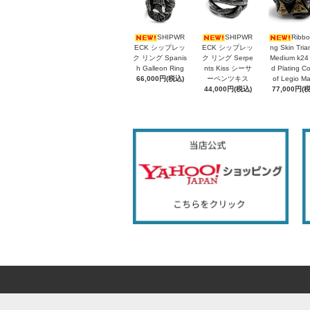
SHIPWR
SHIPWR
Ribbo
ECK シップレッ
ECK シップレッ
ng Skin Tria
ク リング Spanis
ク リング Serpe
Medium k24
h Galleon Ring
nts Kiss シーサ
d Plating C
66,000円(税込)
ーペンツキス
of Legio M
44,000円(税込)
77,000円(