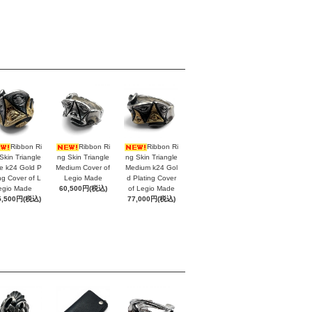
Ribbon Ri
Ribbon Ri
Ribbon Ri
Skin Triangle
ng Skin Triangle
ng Skin Triangle
e k24 Gold P
Medium Cover of
Medium k24 Gol
ing Cover of L
Legio Made
d Plating Cover
egio Made
60,500円(税込)
of Legio Made
5,500円(税込)
77,000円(税込)