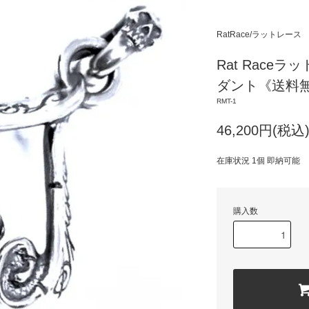
RatRace/ラットレース
Rat Raceラ
ダント《送料無料》
RMT-1
46,200円(税込
在庫状況 1個 即納可能
購入数