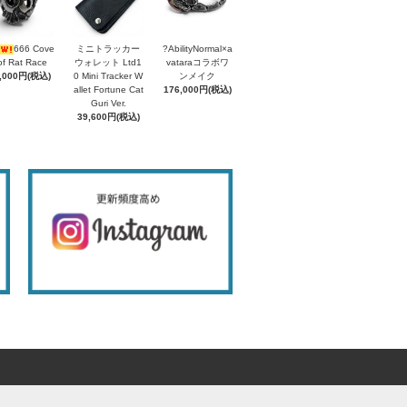
666 Cove
ミニトラッカー
?AbilityNormal×a
of Rat Race
ウォレット Ltd1
vataraコラボワ
,000円(税込)
0 Mini Tracker W
ンメイク
allet Fortune Cat
176,000円(税込)
Guri Ver.
39,600円(税込)