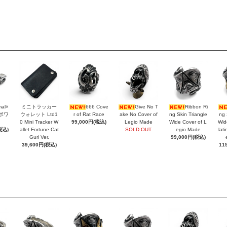
mal×
ミニトラッカー
666 Cove
Give No T
Ribbon Ri
ラボワ
ウォレット Ltd1
r of Rat Race
ake No Cover of
ng Skin Triangle
ng 
0 Mini Tracker W
99,000円(税込)
Legio Made
Wide Cover of L
Wid
税込)
allet Fortune Cat
SOLD OUT
egio Made
lat
Guri Ver.
99,000円(税込)
39,600円(税込)
11