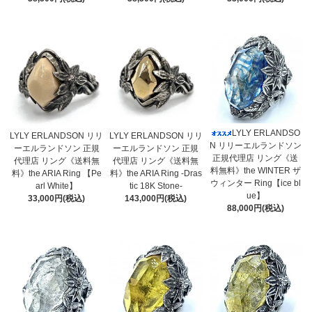
LYLY ERLANDSO
LYLY ERLANDSON リリ
LYLY ERLANDSON リリ
N リリーエルランドソン
ーエルランドソン 正規
ーエルランドソン 正規
正規代理店 リング《送
代理店 リング《送料無
代理店 リング《送料無
料無料》the WINTER ザ
料》the ARIA Ring 【Pe
料》the ARIA Ring -Dras
ウィンター Ring【ice bl
arl White】
tic 18K Stone-
ue】
33,000円(税込)
143,000円(税込)
88,000円(税込)