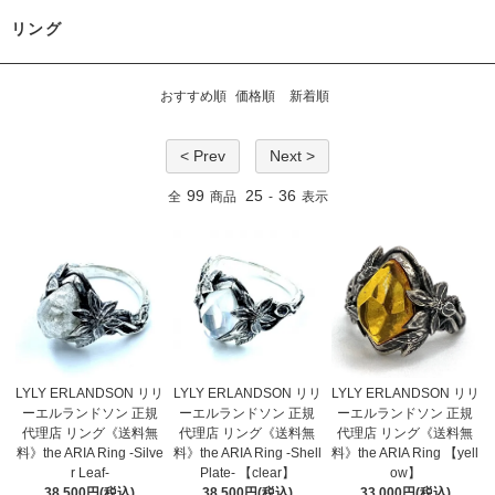
リング
おすすめ順
価格順
新着順
< Prev
Next >
99
25
36
全
商品
-
表示
LYLY ERLANDSON リリ
LYLY ERLANDSON リリ
LYLY ERLANDSON リリ
ーエルランドソン 正規
ーエルランドソン 正規
ーエルランドソン 正規
代理店 リング《送料無
代理店 リング《送料無
代理店 リング《送料無
料》the ARIA Ring -Silve
料》the ARIA Ring -Shell
料》the ARIA Ring 【yell
r Leaf-
Plate- 【clear】
ow】
38,500円(税込)
38,500円(税込)
33,000円(税込)