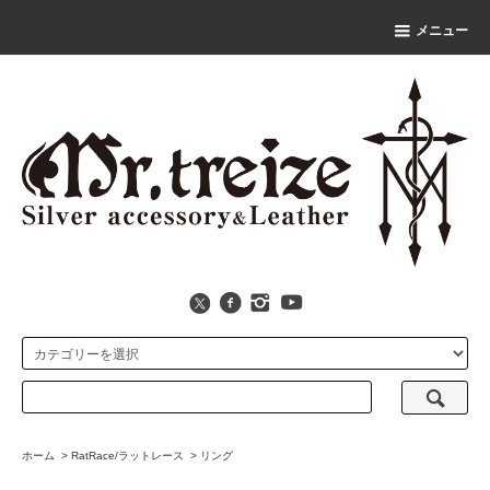
メニュー
ホーム
>
RatRace/ラットレース
>
リング