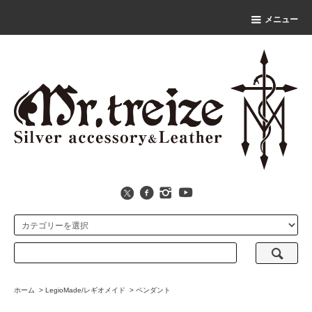
メニュー
ホーム
>
LegioMade/レギオメイド
>
ペンダント