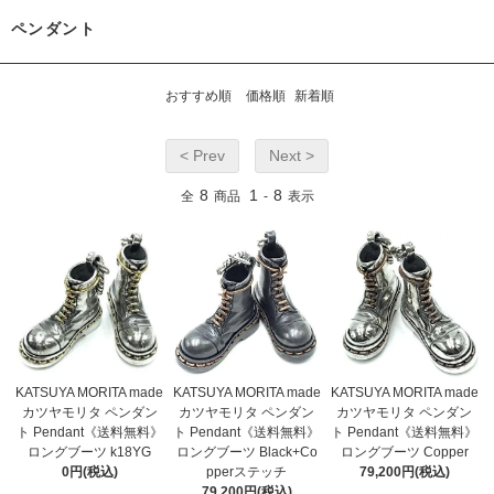
ペンダント
おすすめ順
価格順
新着順
< Prev
Next >
8
1
8
全
商品
-
表示
KATSUYA MORITA made
KATSUYA MORITA made
KATSUYA MORITA made
カツヤモリタ ペンダン
カツヤモリタ ペンダン
カツヤモリタ ペンダン
ト Pendant《送料無料》
ト Pendant《送料無料》
ト Pendant《送料無料》
ロングブーツ k18YG
ロングブーツ Black+Co
ロングブーツ Copper
0円(税込)
pperステッチ
79,200円(税込)
79,200円(税込)