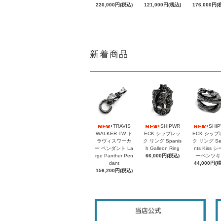
220,000円(税込)
121,000円(税込)
176,000円(
新着商品
TRAVIS
SHIPWR
SHI
WALKER TW ト
ECK シップレッ
ECK シップ
ラヴィスワーカ
ク リング Spanis
ク リング Se
ー ペンダント La
h Galleon Ring
nts Kiss 
rge Panther Pen
66,000円(税込)
ーペンツキ
dant
44,000円(
156,200円(税込)