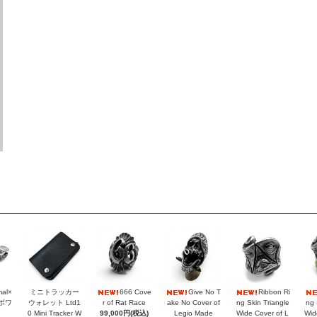
mal×
ミニトラッカー
666 Cove
Give No T
Ribbon Ri
ラボワ
ウォレット Ltd1
r of Rat Race
ake No Cover of
ng Skin Triangle
ng 
0 Mini Tracker W
99,000円(税込)
Legio Made
Wide Cover of L
Wid