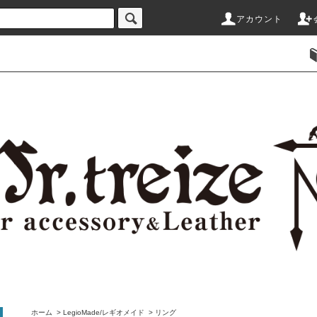
アカウント
ホーム
>
LegioMade/レギオメイド
>
リング