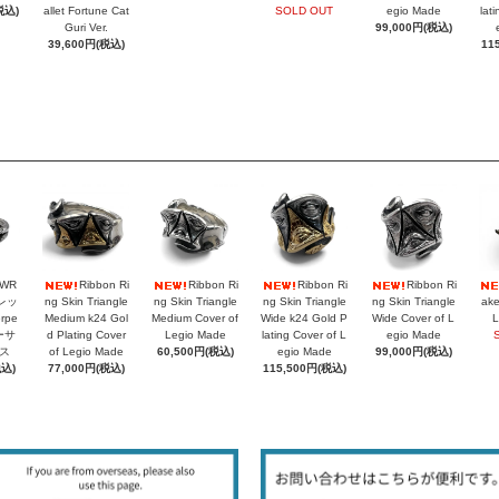
税込)
allet Fortune Cat
SOLD OUT
egio Made
lat
Guri Ver.
99,000円(税込)
39,600円(税込)
11
PWR
Ribbon Ri
Ribbon Ri
Ribbon Ri
Ribbon Ri
レッ
ng Skin Triangle
ng Skin Triangle
ng Skin Triangle
ng Skin Triangle
ake
rpe
Medium k24 Gol
Medium Cover of
Wide k24 Gold P
Wide Cover of L
L
シーサ
d Plating Cover
Legio Made
lating Cover of L
egio Made
ス
of Legio Made
60,500円(税込)
egio Made
99,000円(税込)
税込)
77,000円(税込)
115,500円(税込)