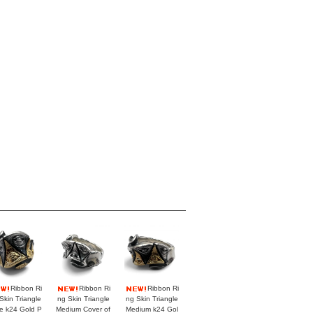
Ribbon Ri
Ribbon Ri
Ribbon Ri
Skin Triangle
ng Skin Triangle
ng Skin Triangle
e k24 Gold P
Medium Cover of
Medium k24 Gol