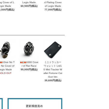
ing Cover of L
Legio Made
d Plating Cover
egio Made
60,500円(税込)
of Legio Made
5,500円(税込)
77,000円(税込)
Give No T
666 Cove
ミニトラッカー
 No Cover of
r of Rat Race
ウォレット Ltd1
egio Made
99,000円(税込)
0 Mini Tracker W
SOLD OUT
allet Fortune Cat
Guri Ver.
39,600円(税込)